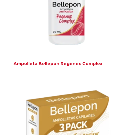
Ampolleta Bellepon Regenex Complex