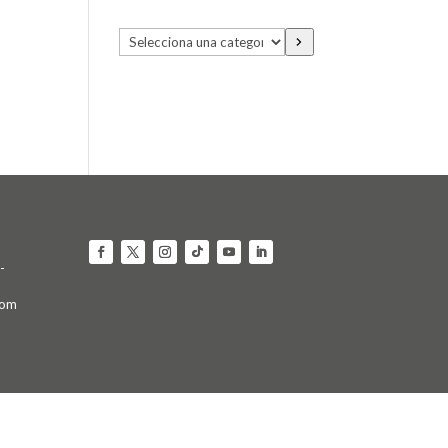
Selecciona
una
categoría
-
com