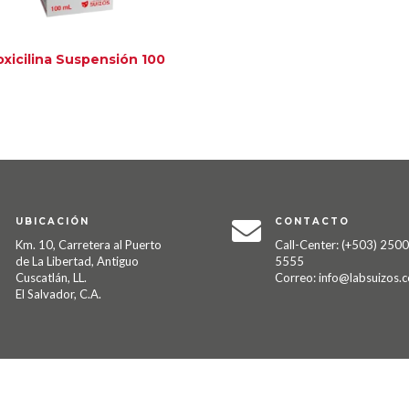
xicilina Suspensión 100
UBICACIÓN
CONTACTO


Km. 10, Carretera al Puerto
Call-Center: (+503) 2500
de La Libertad, Antiguo
5555
Cuscatlán, LL.
Correo: info@labsuizos.
El Salvador, C.A.