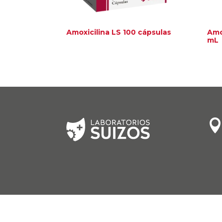
Amoxicilina LS 100 cápsulas
Amo
mL