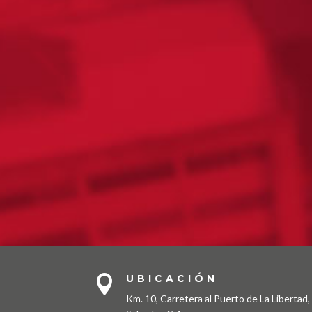
UBICACIÓN

Km. 10, Carretera al Puerto de La Libertad, 