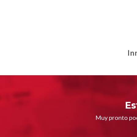
In
Es
Muy pronto pod