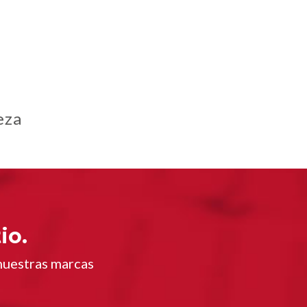
eza
io.
nuestras marcas