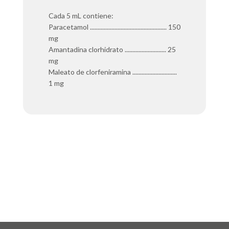
Cada 5 mL contiene:
Paracetamol .................................................. 150
mg
Amantadina clorhidrato ........................... 25
mg
Maleato de clorfeniramina .............................
1 mg