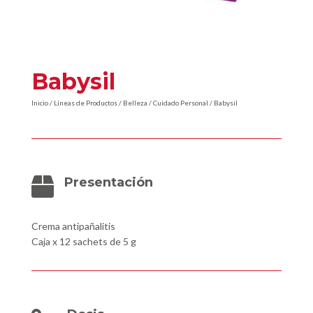
Babysil
Inicio
/
Líneas de Productos
/
Belleza
/
Cuidado Personal
/ Babysil
Presentación

Crema antipañalitis
Caja x 12 sachets de 5 g