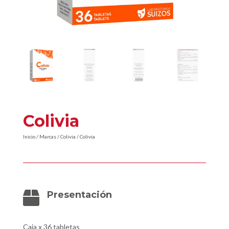
Colivia
Inicio
/
Marcas
/
Colivia
/ Colivia
Presentación

Caja x 36 tabletas