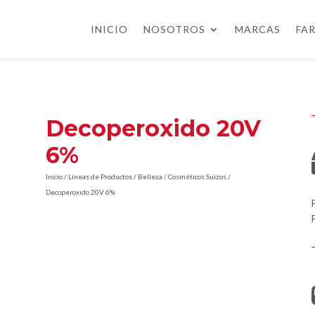
INICIO
NOSOTROS
MARCAS
FA
Decoperoxido 20V
6%
Inicio
/
Líneas de Productos
/
Belleza
/
Cosméticos Suizos
/
Decoperoxido 20V 6%