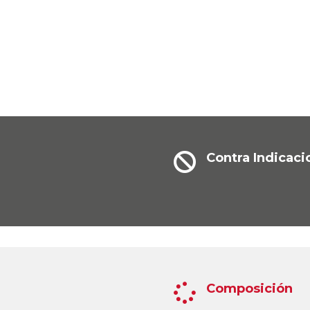
Contra Indicaci

Composición
