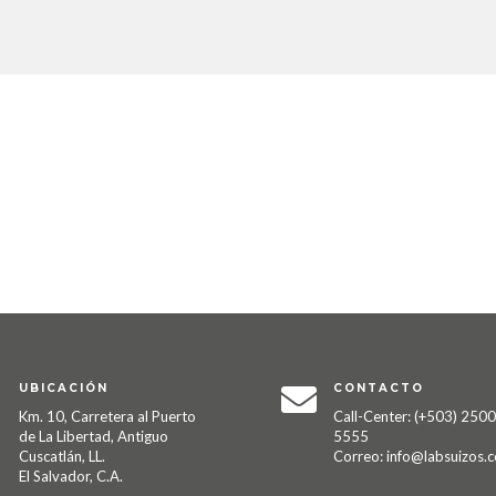
UBICACIÓN
CONTACTO


Km. 10, Carretera al Puerto
Call-Center: (+503) 2500
de La Libertad, Antiguo
5555
Cuscatlán, LL.
Correo: info@labsuizos.
El Salvador, C.A.