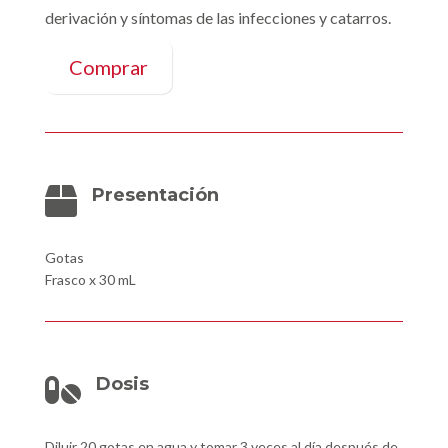
derivación y síntomas de las infecciones y catarros.
Comprar
Presentación

Gotas
Frasco x 30 mL
Dosis

Diluir 20 gotas en agua y tomar 3 veces al día después de