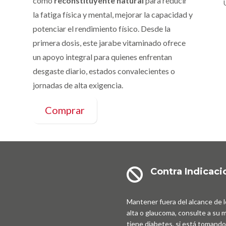
como
reconstituyente natural
para reducir
la fatiga física y mental, mejorar la capacidad y
potenciar el rendimiento físico. Desde la
primera dosis, este jarabe vitaminado ofrece
un apoyo integral para quienes enfrentan
desgaste diario, estados convalecientes o
jornadas de alta exigencia.
Comprar
Contra Indicaci

Mantener fuera del alcance de lo
alta o glaucoma, consulte a su 
tiene diabetes, si está tomand