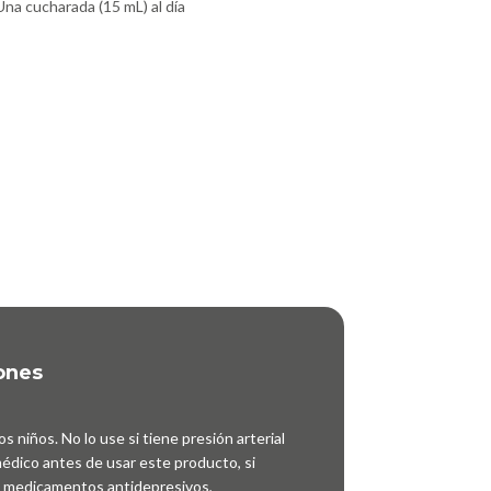
Una cucharada (15 mL) al día
ones
s niños. No lo use si tiene presión arterial
médico antes de usar este producto, si
o medicamentos antidepresivos,