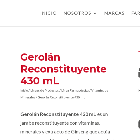
INICIO
NOSOTROS
MARCAS
FA
Gerolán
Reconstituyente
430 mL
Inicio
/
Líneas de Productos
/
Línea Farmacéutica
/
Vitaminas y
Minerales
/ Gerolán Reconstituyente 430 mL
Gerolán Reconstituyente 430 mL
es un
jarabe reconstituyente con vitaminas,
minerales y extracto de Ginseng que actúa